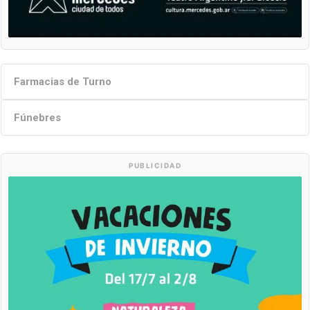
Farmacias de Turno
Fúnebres
PUBLICIDAD