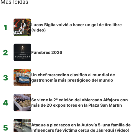
Más leídas
Lucas Biglia volvió a hacer un gol de tiro libre
1
(video)
2
Fúnebres 2026
Un chef mercedino clasificó al mundial de
3
gastronomía más prestigioso del mundo
Se viene la 2° edición del «Mercado Alfajor» con
4
más de 20 expositores en la Plaza San Martín
Ataque a piedrazos en la Autovía 5: una familia de
5
influencers fue víctima cerca de Jáuregui (video)