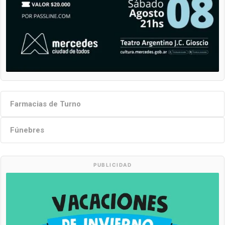
Farmacias de Turno
Fúnebres
PUBLICIDAD