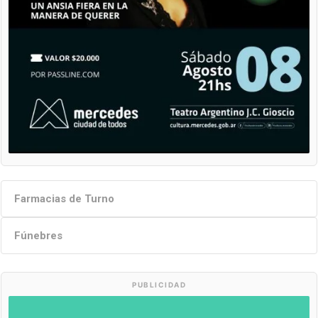
Farmacias de Turno
Fúnebres
PUBLICIDAD