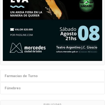
Farmacias de Turno
Fúnebres
PUBLICIDAD