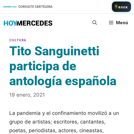
Saltar
CONSULTE CARTELERA
FARMACIAS:
ROCK
al
contenido
Menú
Tito Sanguinetti
participa de
antología española
19 enero, 2021
La pandemia y el confinamiento movilizó a un
grupo de artistas; escritores, cantantes,
poetas, periodistas, actores, cineastas,