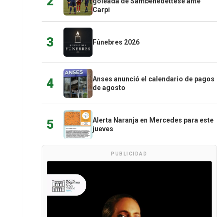
2
goleada de Sambenedettese ante
Carpi
3
Fúnebres 2026
Anses anunció el calendario de pagos
4
de agosto
Alerta Naranja en Mercedes para este
5
jueves
PUBLICIDAD