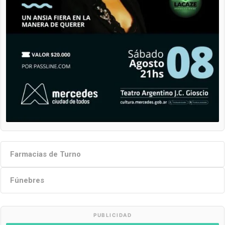
Farmacias de Turno
Fúnebres
PUBLICIDAD