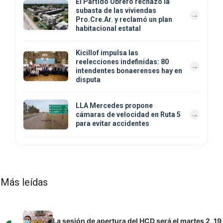
El Partido Obrero rechazó la
subasta de las viviendas
Pro.Cre.Ar. y reclamó un plan
habitacional estatal
Kicillof impulsa las
reelecciones indefinidas: 80
intendentes bonaerenses hay en
disputa
LLA Mercedes propone
cámaras de velocidad en Ruta 5
para evitar accidentes
Más leídas
La sesión de apertura del HCD será el martes 2, 19