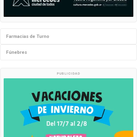
Farmacias de Turno
Fúnebres
PUBLICIDAD