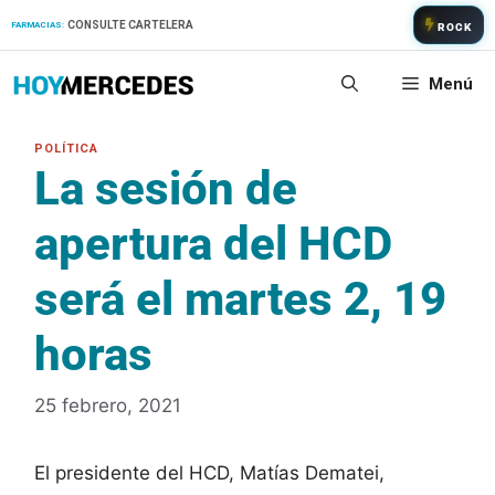
Saltar
CONSULTE CARTELERA
FARMACIAS:
ROCK
al
contenido
Menú
La sesión de
apertura del HCD
será el martes 2, 19
horas
25 febrero, 2021
El presidente del HCD, Matías Dematei,