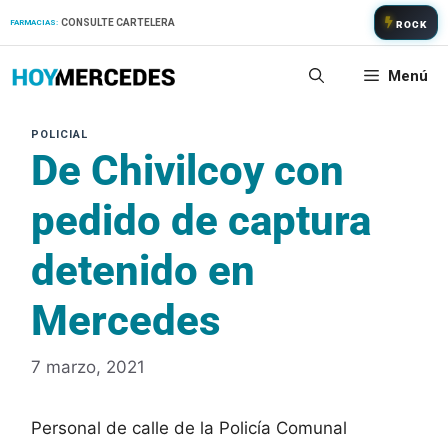
Saltar
CONSULTE CARTELERA
FARMACIAS:
ROCK
al
contenido
Menú
De Chivilcoy con
pedido de captura
detenido en
Mercedes
7 marzo, 2021
Personal de calle de la Policía Comunal