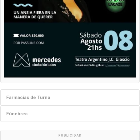
Farmacias de Turno
Fúnebres
PUBLICIDAD