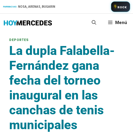
Saltar
NOSA, ARENAS, BUGARIN
FARMACIAS:
ROCK
al
contenido
Menú
La dupla Falabella-
Fernández gana
fecha del torneo
inaugural en las
canchas de tenis
municipales