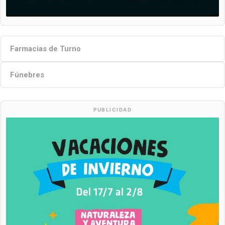
Farmacias de Turno
Fúnebres
PUBLICIDAD