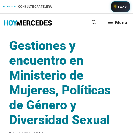
Saltar
CONSULTE CARTELERA
FARMACIAS:
ROCK
al
contenido
Menú
Gestiones y
encuentro en
Ministerio de
Mujeres, Políticas
de Género y
Diversidad Sexual