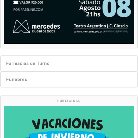
Farmacias de Turno
Fúnebres
PUBLICIDAD