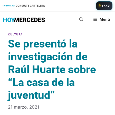
Saltar
CONSULTE CARTELERA
FARMACIAS:
ROCK
al
contenido
Menú
Se presentó la
investigación de
Raúl Huarte sobre
“La casa de la
juventud”
21 marzo, 2021