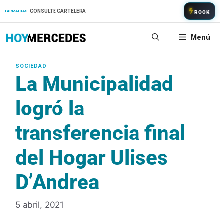
Saltar
CONSULTE CARTELERA
FARMACIAS:
ROCK
al
contenido
Menú
La Municipalidad
logró la
transferencia final
del Hogar Ulises
D’Andrea
5 abril, 2021