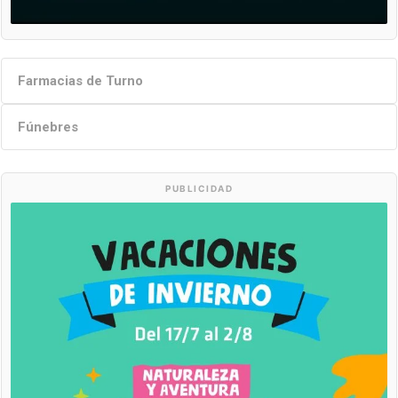
Farmacias de Turno
Fúnebres
PUBLICIDAD