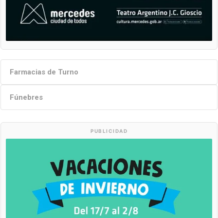
Farmacias de Turno
Fúnebres
PUBLICIDAD