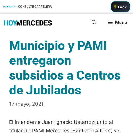
Saltar
CONSULTE CARTELERA
FARMACIAS:
ROCK
al
contenido
Menú
Municipio y PAMI
entregaron
subsidios a Centros
de Jubilados
17 mayo, 2021
El intendente Juan Ignacio Ustarroz junto al
titular de PAMI Mercedes, Santiago Altube, se