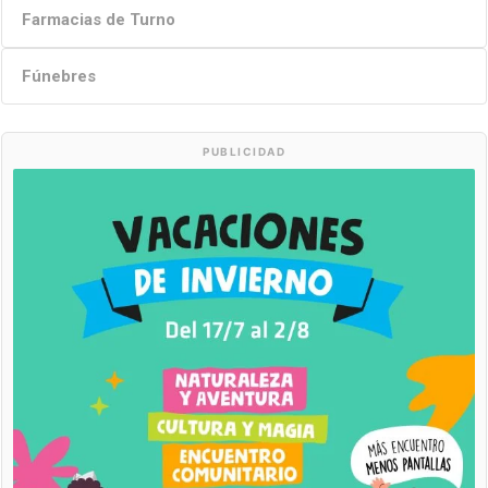
Farmacias de Turno
Fúnebres
PUBLICIDAD