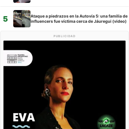
Ataque a piedrazos en la Autovía 5: una familia de
5
influencers fue víctima cerca de Jáuregui (video)
PUBLICIDAD