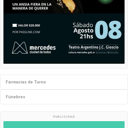
Farmacias de Turno
Fúnebres
PUBLICIDAD