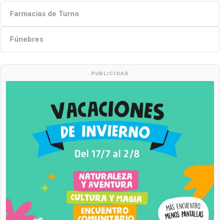
Farmacias de Turno
Fúnebres
PUBLICIDAD