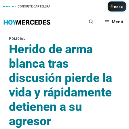
Saltar
CONSULTE CARTELERA
FARMACIAS:
ROCK
al
contenido
Menú
Herido de arma
blanca tras
discusión pierde la
vida y rápidamente
detienen a su
agresor