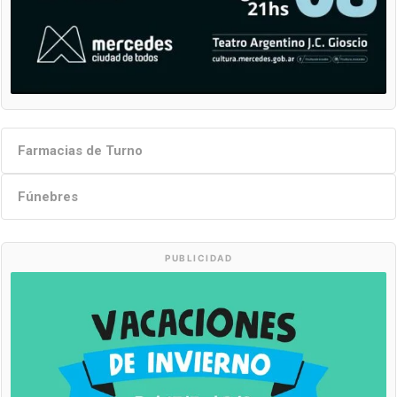
Farmacias de Turno
Fúnebres
PUBLICIDAD