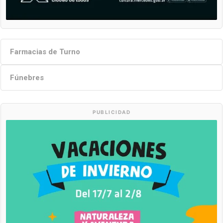
Farmacias de Turno
Fúnebres
PUBLICIDAD