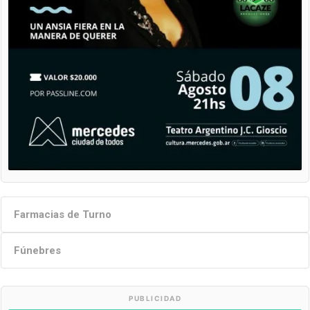
Farmacias de Turno
Fúnebres
PUBLICIDAD