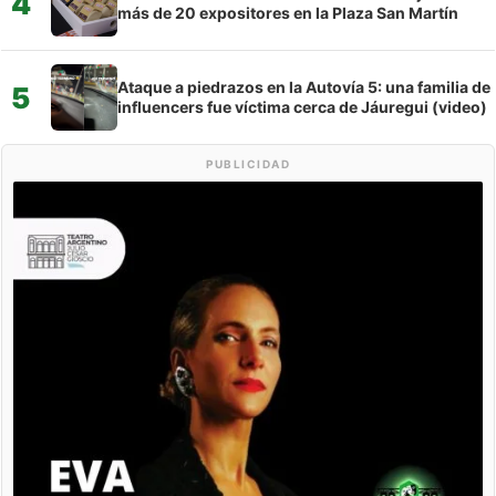
4
más de 20 expositores en la Plaza San Martín
Ataque a piedrazos en la Autovía 5: una familia de
5
influencers fue víctima cerca de Jáuregui (video)
PUBLICIDAD