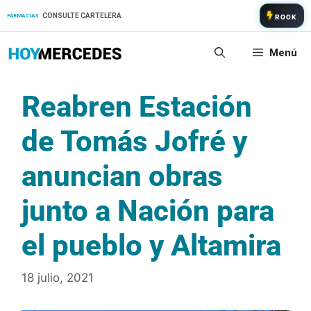
Saltar
CONSULTE CARTELERA
FARMACIAS:
ROCK
al
contenido
Menú
Reabren Estación
de Tomás Jofré y
anuncian obras
junto a Nación para
el pueblo y Altamira
18 julio, 2021