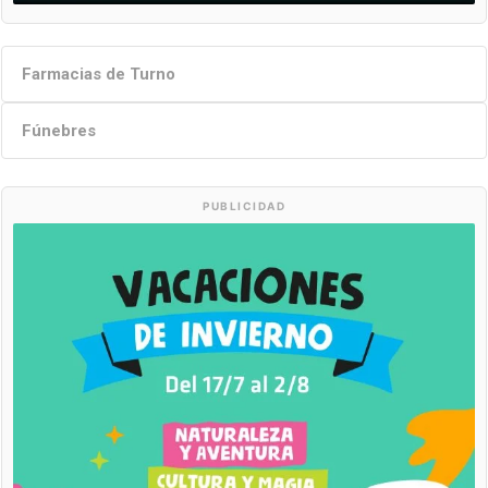
Farmacias de Turno
Fúnebres
PUBLICIDAD