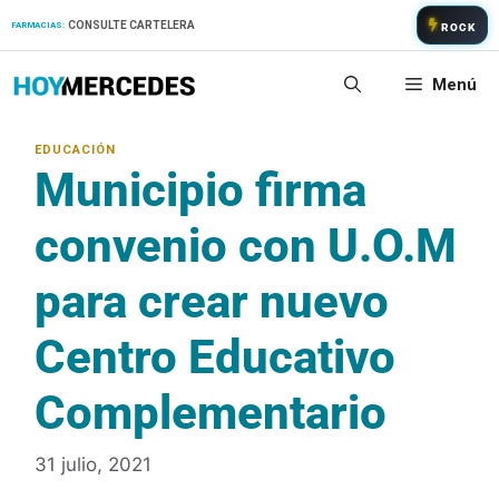
Saltar
CONSULTE CARTELERA
FARMACIAS:
ROCK
al
contenido
Menú
Municipio firma
convenio con U.O.M
para crear nuevo
Centro Educativo
Complementario
31 julio, 2021