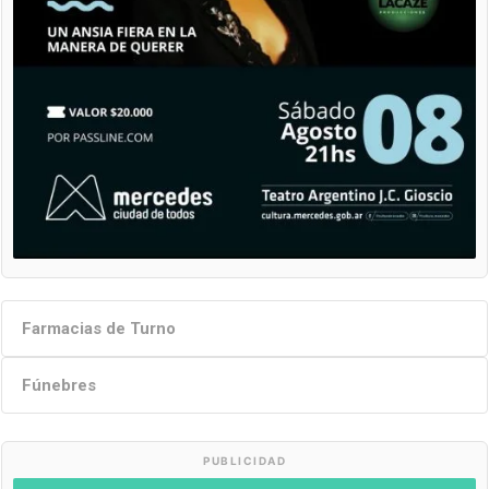
Farmacias de Turno
Fúnebres
PUBLICIDAD