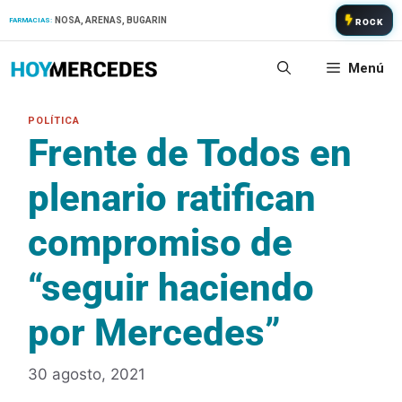
Saltar
NOSA, ARENAS, BUGARIN
FARMACIAS:
ROCK
al
contenido
Menú
Frente de Todos en
plenario ratifican
compromiso de
“seguir haciendo
por Mercedes”
30 agosto, 2021