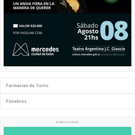
Farmacias de Turno
Fúnebres
PUBLICIDAD