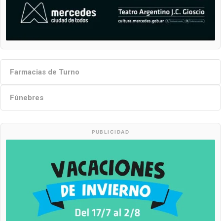
Farmacias de Turno
Fúnebres
PUBLICIDAD