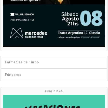
Farmacias de Turno
Fúnebres
PUBLICIDAD