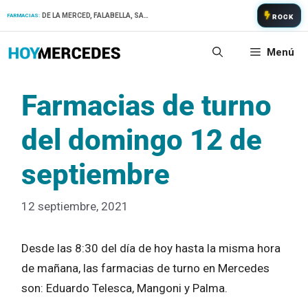
Saltar
DE LA MERCED, FALABELLA, SAN PATRICIO
FARMACIAS:
ROCK
al
contenido
Menú
Farmacias de turno
del domingo 12 de
septiembre
12 septiembre, 2021
Desde las 8:30 del día de hoy hasta la misma hora
de mañana, las farmacias de turno en Mercedes
son: Eduardo Telesca, Mangoni y Palma.