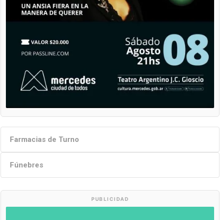
Farmacias de Turno
Fúnebres
PUBLICIDAD