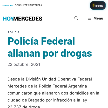
Saltar
CONSULTE CARTELERA
FARMACIAS:
ROCK
al
contenido
Menú
Policía Federal
allanan por drogas
22 octubre, 2021
Desde la División Unidad Operativa Federal
Mercedes de la Policía Federal Argentina
comunicaron que allanaron dos domicilios en la
ciudad de Bragado por infracción a la lay
23.737 de droga.