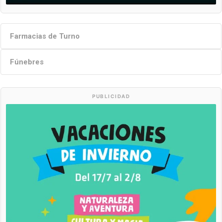
Farmacias de Turno
Fúnebres
PUBLICIDAD