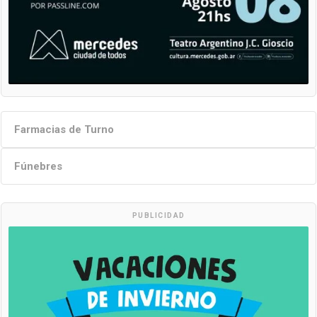
Farmacias de Turno
Fúnebres
PUBLICIDAD