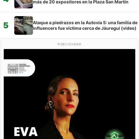
más de 20 expositores en la Plaza San Martín
Ataque a piedrazos en la Autovía 5: una familia de
5
influencers fue víctima cerca de Jáuregui (video)
PUBLICIDAD