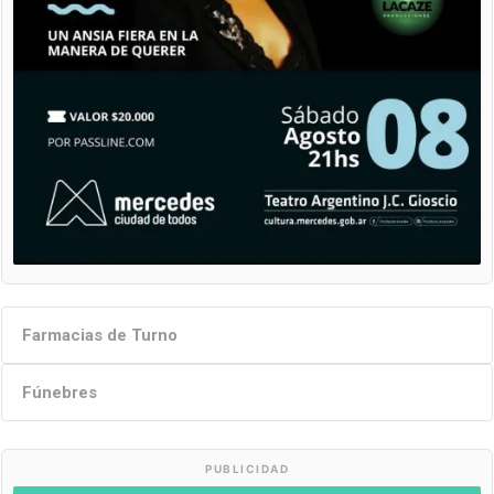
Farmacias de Turno
Fúnebres
PUBLICIDAD