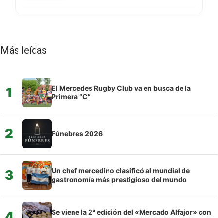
Más leídas
El Mercedes Rugby Club va en busca de la
1
Primera “C”
2
Fúnebres 2026
Un chef mercedino clasificó al mundial de
3
gastronomía más prestigioso del mundo
Se viene la 2° edición del «Mercado Alfajor» con
4