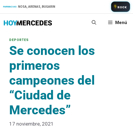
Saltar
NOSA, ARENAS, BUGARIN
FARMACIAS:
ROCK
al
contenido
Menú
Se conocen los
primeros
campeones del
“Ciudad de
Mercedes”
17 noviembre, 2021