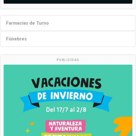
Farmacias de Turno
Fúnebres
PUBLICIDAD