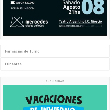
Farmacias de Turno
Fúnebres
PUBLICIDAD