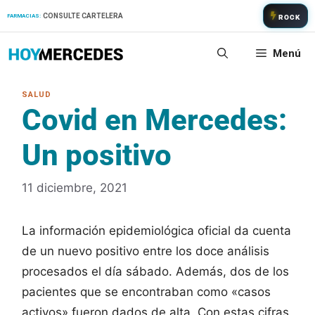
Saltar
CONSULTE CARTELERA
FARMACIAS:
ROCK
al
contenido
Menú
Covid en Mercedes:
Un positivo
11 diciembre, 2021
La información epidemiológica oficial da cuenta
de un nuevo positivo entre los doce análisis
procesados el día sábado. Además, dos de los
pacientes que se encontraban como «casos
activos» fueron dados de alta. Con estas cifras