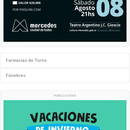
Farmacias de Turno
Fúnebres
PUBLICIDAD