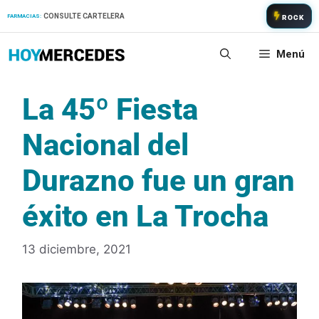
Saltar
CONSULTE CARTELERA
FARMACIAS:
ROCK
al
contenido
Menú
La 45º Fiesta
Nacional del
Durazno fue un gran
éxito en La Trocha
13 diciembre, 2021