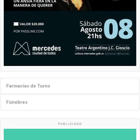
Farmacias de Turno
Fúnebres
PUBLICIDAD