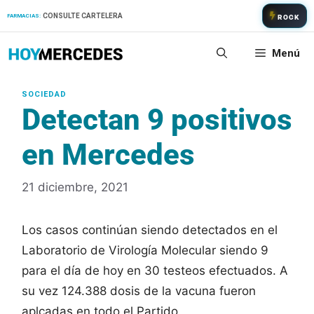
Saltar
CONSULTE CARTELERA
FARMACIAS:
ROCK
al
contenido
Menú
Detectan 9 positivos
en Mercedes
21 diciembre, 2021
Los casos continúan siendo detectados en el
Laboratorio de Virología Molecular siendo 9
para el día de hoy en 30 testeos efectuados. A
su vez 124.388 dosis de la vacuna fueron
aplcadas en todo el Partido.