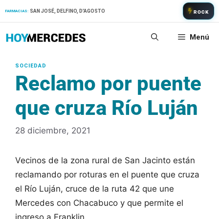
Saltar
SAN JOSÉ, DELFINO, D'AGOSTO
FARMACIAS:
ROCK
al
contenido
Menú
Reclamo por puente
que cruza Río Luján
28 diciembre, 2021
Vecinos de la zona rural de San Jacinto están
reclamando por roturas en el puente que cruza
el Río Luján, cruce de la ruta 42 que une
Mercedes con Chacabuco y que permite el
ingreso a Franklin.