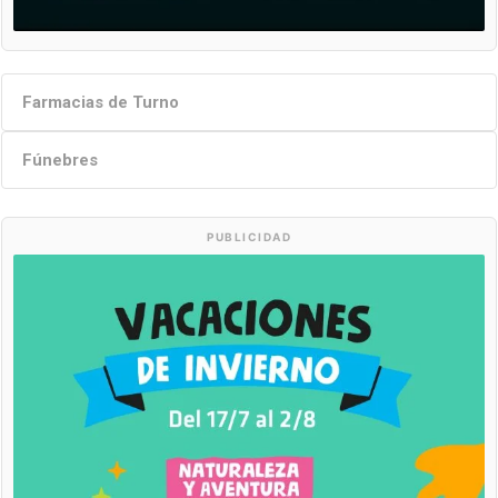
Farmacias de Turno
Fúnebres
PUBLICIDAD