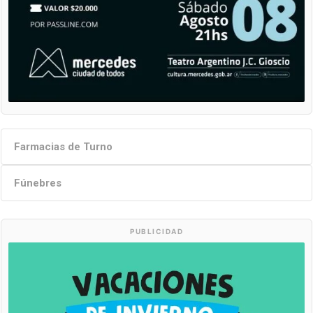
Farmacias de Turno
Fúnebres
PUBLICIDAD