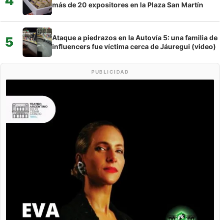
4
más de 20 expositores en la Plaza San Martín
Ataque a piedrazos en la Autovía 5: una familia de
5
influencers fue víctima cerca de Jáuregui (video)
PUBLICIDAD