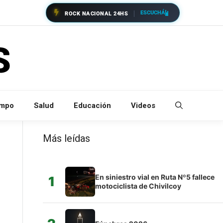
ESCUCHÁ
ROCK NACIONAL 24HS
empo
Salud
Educación
Videos
Más leídas
En siniestro vial en Ruta Nº5 fallece
1
motociclista de Chivilcoy