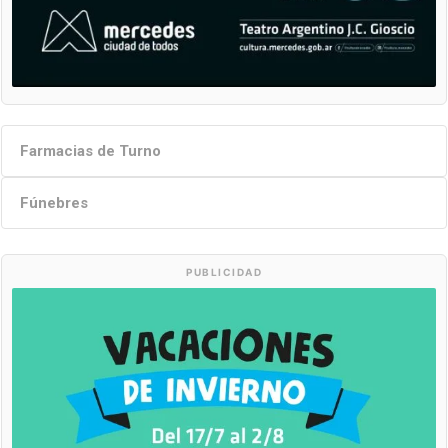
Farmacias de Turno
Fúnebres
PUBLICIDAD