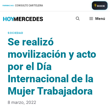
Saltar
CONSULTE CARTELERA
FARMACIAS:
ROCK
al
contenido
Menú
Se realizó
movilización y acto
por el Día
Internacional de la
Mujer Trabajadora
8 marzo, 2022