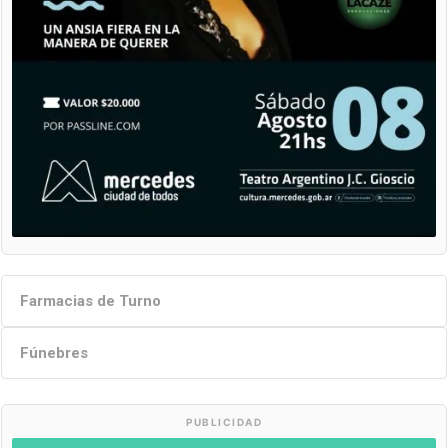
Farmacias de Turno
Fúnebres
PUBLICIDAD