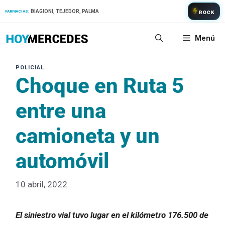
Saltar
BIAGIONI, TEJEDOR, PALMA
FARMACIAS:
ROCK
al
contenido
Menú
Choque en Ruta 5
entre una
camioneta y un
automóvil
10 abril, 2022
El siniestro vial tuvo lugar en el kilómetro 176.500 de