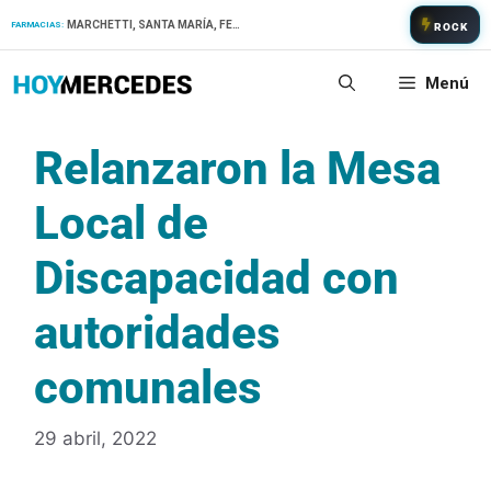
Saltar
MARCHETTI, SANTA MARÍA, FERNANDEZ
FARMACIAS:
ROCK
al
contenido
Menú
Relanzaron la Mesa
Local de
Discapacidad con
autoridades
comunales
29 abril, 2022