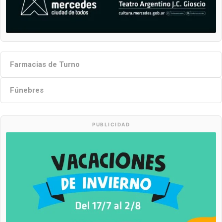
Farmacias de Turno
Fúnebres
PUBLICIDAD