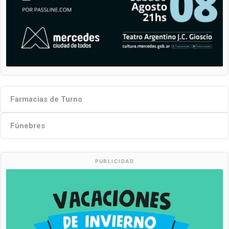
Farmacias de Turno
Fúnebres
PUBLICIDAD