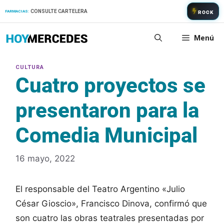
Saltar
CONSULTE CARTELERA
FARMACIAS:
ROCK
al
contenido
Menú
Cuatro proyectos se
presentaron para la
Comedia Municipal
16 mayo, 2022
El responsable del Teatro Argentino «Julio
César Gioscio», Francisco Dinova, confirmó que
son cuatro las obras teatrales presentadas por