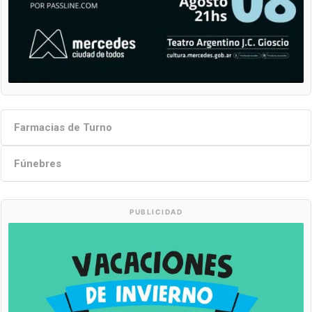
Farmacias de Turno
Fúnebres
PUBLICIDAD