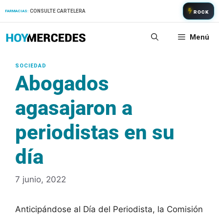
Saltar
CONSULTE CARTELERA
FARMACIAS:
ROCK
al
contenido
Menú
Abogados
agasajaron a
periodistas en su
día
7 junio, 2022
Anticipándose al Día del Periodista, la Comisión