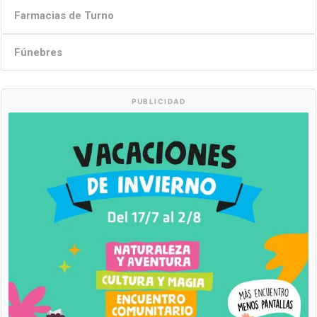
Farmacias de Turno
Fúnebres
PUBLICIDAD