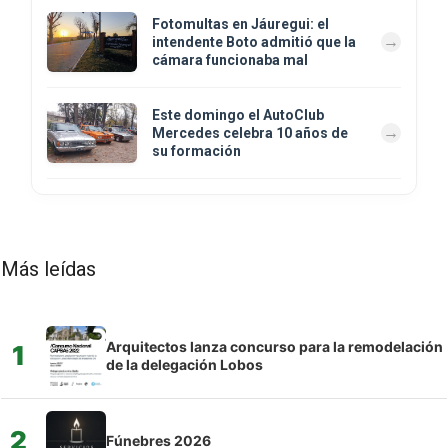
Fotomultas en Jáuregui: el
intendente Boto admitió que la
cámara funcionaba mal
Este domingo el AutoClub
Mercedes celebra 10 años de
su formación
Más leídas
Arquitectos lanza concurso para la remodelación
1
de la delegación Lobos
2
Fúnebres 2026