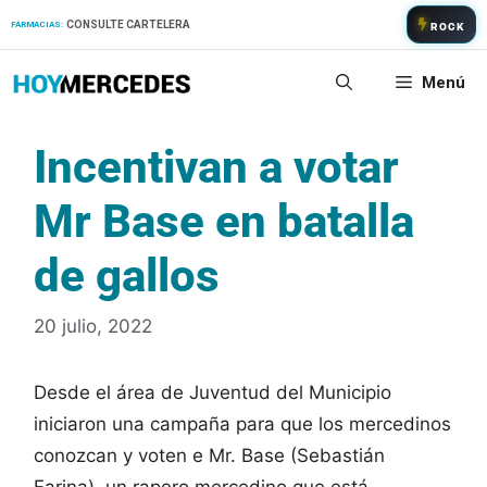
Saltar
CONSULTE CARTELERA
FARMACIAS:
ROCK
al
contenido
Menú
Incentivan a votar
Mr Base en batalla
de gallos
20 julio, 2022
Desde el área de Juventud del Municipio
iniciaron una campaña para que los mercedinos
conozcan y voten e Mr. Base (Sebastián
Farina), un rapero mercedino que está