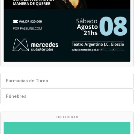
Farmacias de Turno
Fúnebres
PUBLICIDAD