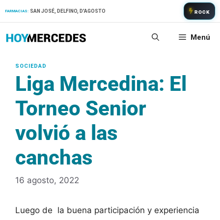
Saltar
SAN JOSÉ, DELFINO, D'AGOSTO
FARMACIAS:
ROCK
al
contenido
Menú
Liga Mercedina: El
Torneo Senior
volvió a las
canchas
16 agosto, 2022
Luego de la buena participación y experiencia